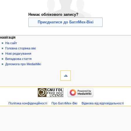
Немає облікового запису?
Приєднатися до БатлМех-Вікі
Навігаційне
дії над сторінкою
особисті інструменти
навігація
спеціальна
ви
На сайт
меню
сторінка
не
Головна сторінка вікі
увійшли
Нові редагування
до
Випадкова стаття
системи
Допомога про MediaWiki
обговорення
інструменти
внесок
Спеціальні
створити
сторінки
обліковий
Версія
навігація
запис
до
На
увійти
друку
сайт
Головна
Політика конфіденційності
Про БатлМех-Вікі
Відмова від відповідальності
сторінка
вікі
Нові
редагування
Випадкова