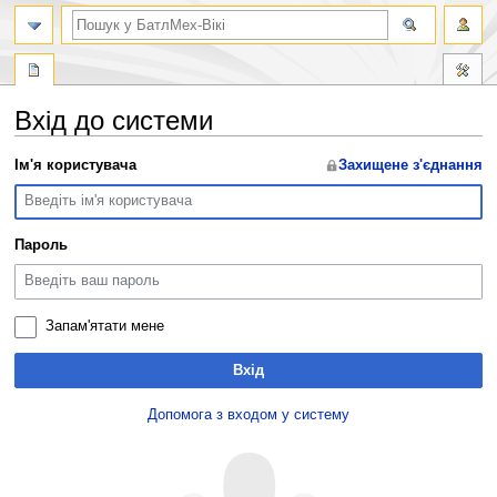
пошук
Вхід до системи
Перейти
Перейти
Ім'я користувача
Захищене з'єднання
до
до
навігації
пошуку
Пароль
Запам'ятати мене
Вхід
Допомога з входом у систему