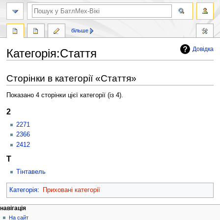
пошук
більше
Довідка
Категорія
:
Стаття
Перейти
Перейти
Сторінки в категорії «Стаття»
до
до
навігації
пошуку
Показано 4 сторінки цієї категорії (із 4).
2
2271
2366
2412
Т
Тінтавель
Категорія
:
Приховані категорії
Навігаційне
дії над сторінкою
особисті інструменти
навігація
категорія
ви
На сайт