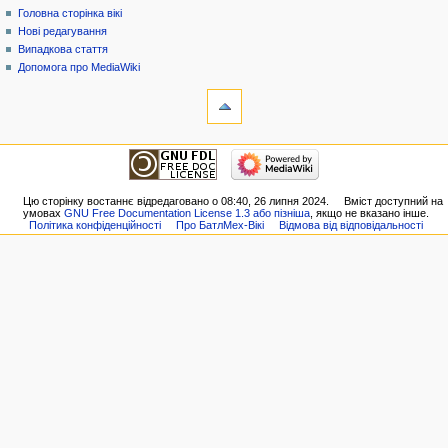
меню
не
обговорення
Головна сторінка вікі
увійшли
читати
Нові редагування
до
редагувати
Випадкова стаття
системи
історія
Допомога про MediaWiki
обговорення
інструменти
внесок
Посилання
створити
сюди
обліковий
Пов'язані
навігація
запис
редагування
На
увійти
Спеціальні
сайт
сторінки
Головна
Цю сторінку востаннє відредаговано о 08:40, 26 липня 2024.
Вміст доступний на
Версія
умовах
GNU Free Documentation License 1.3 або пізніша
, якщо не вказано інше.
сторінка
до
Політика конфіденційності
Про БатлМех-Вікі
Відмова від відповідальності
вікі
друку
Нові
Постійне
редагування
посилання
Випадкова
Інформація
стаття
про
Допомога
сторінку
про
MediaWiki