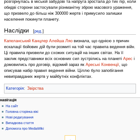
розгорнулась в міській забудові та напруга зростала до тих пір, коли
обидві сторони застосували різнманітну зброю масового ураження,
що призвело до більш ніж 300000 жертв і примусило залишки
населення покинути планету.
Наслідки
[
ред.
]
Капеланський Канцлер
Алейша Ляо
визнала, що однією з причин
ескалації бойових дій були розмиті на той час правила ведення війн.
Ці правила призвели до схожих ситуацій на інших світах. На її
заклик представники всіх основних сил зустрілись на планеті
Арес
і
домовились про договір, відомий зараз як
Ареські Конвенції
, що
описував набір правил ведення війни. Ціллю було запобігання
невиправданих жертв у майбутніх конфліктах.
Категорія
:
Звірства
Навігаційне
дії над сторінкою
особисті інструменти
навігація
сторінка
ви
На сайт
меню
не
обговорення
Головна сторінка вікі
увійшли
читати
Нові редагування
до
редагувати
Випадкова стаття
системи
історія
Допомога про MediaWiki
обговорення
інструменти
внесок
Посилання