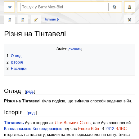
пошук
більше
Різня на Тінтавелі
Перейти
Перейти
Зміст
до
до
1
Огляд
навігації
пошуку
2
Історія
3
Наслідки
Огляд
[
ред.
]
Різня на Тінтавелі
була подією, що змінила способи ведення війн.
Історія
[
ред.
]
Тінтавель
був в кордонах
Ліги Вільних Світів
, але був захоплений
Капеланською Конфедерацією
під час
Епохи Війн
. В
2412
ВЛВС
вторглись на планету, маючи на меті перезахоплення світу. Битва