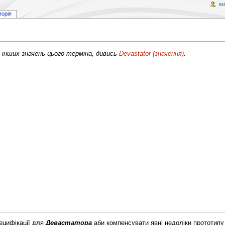
ви
торія
інших значень цього терміна, дивись
Devastator (значення)
.
ецифікації для
Девастатора
аби компенсувати явні недоліки прототип