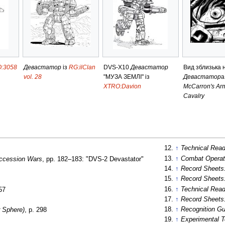
:3058
Девастатор
із
RG:ilClan
DVS-X10
Девастатор
Вид зблизька 
vol. 28
"МУЗА ЗЕМЛІ" із
Девастатор
а
XTRO:Davion
McCarron's Ar
Cavalry
↑
Technical Read
↑
Combat Operat
uccession Wars
, pp. 182–183: "DVS-2 Devastator"
↑
Record Sheets
↑
Record Sheets:
↑
Technical Read
157
↑
Record Sheets
↑
Recognition Gui
r Sphere)
, p. 298
↑
Experimental T