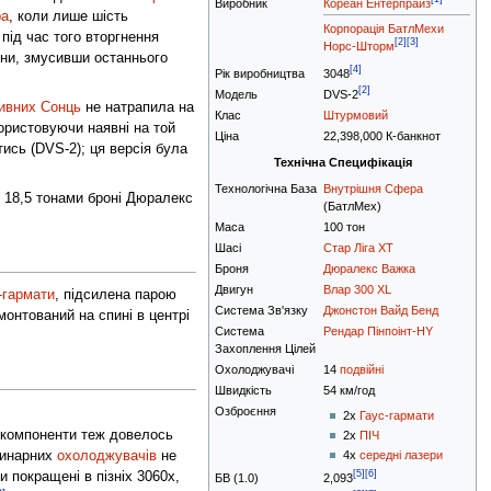
Виробник
Кореан Ентерпрайз
ра
, коли лише шість
Корпорація БатлМехи
під час того вторгнення
[2]
[3]
Норс-Шторм
ини, змусивши останнього
[4]
Рік виробництва
3048
[2]
Модель
DVS-2
ивних Сонць
не натрапила на
Клас
Штурмовий
користовуючи наявні на той
Ціна
22,398,000 К-банкнот
тись (DVS-2); ця версія була
Технічна Специфікація
Технологічна База
Внутрішня Сфера
 18,5 тонами броні Дюралекс
(БатлМех)
Маса
100 тон
Шасі
Стар Ліга XT
Броня
Дюралекс Важка
Двигун
Влар 300 XL
-гармати
, підсилена парою
Система Зв'язку
Джонстон Вайд Бенд
змонтований на спині в центрі
Система
Рендар Пінпоінт-HY
Захоплення Цілей
Охолоджувачі
14
подвійні
Швидкість
54 км/год
Озброєння
2x
Гаус-гармати
і компоненти теж довелось
2x
ПІЧ
одинарних
охолоджувачів
не
4x
середні лазери
[5]
[6]
 покращені в пізніх 3060х,
БВ (1.0)
2,093