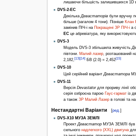
лишаючи більшість залишившихся 1D 
DVS-2-EC
Декілька
Девастаторів
були вручну п
більше (загалом 4 тони). Пізніше
Клан 
замінив ПІЧ-і на
Покращені ЗР ПІЧ-і
а 
EC
це абревіатура, яку використовують 
DVS-3
Модель DVS-3 збільшила живучість
Д
півтони.
Малий лазер
, розташований на
[13]
[14]
[15]
2,182,
БВ (2.0) = 2,452
DVS-10
Цей серійний варіант
Девастатора
МУ
DVS-11
Версія
Devastator
для прориву лінії об
серія озброєна парою
Гаус-гармат
із д
а також
ЗР Малий Лазер
в голові та на
Нестандартні Варіанти
[
ред.
]
DVS-X10 МУЗА ЗЕМЛІ
Проект
Девастатор
МУЗА ЗЕМЛІ був с
сильного
надлегкого (XXL) двигуна
для
та інші інженери, працюючі над проект