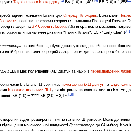
[2]
[9]
[1
в руках
Тауріанського Конкордату
.
BV (1.0) = 1,402,
БВ (2.0) = 1,858
ереобладнані техніками Кланів для
Операції Клондайк
. Вони мали
Покра
Росомахи
повністю переробив озброєння, лишивши Покращені Гармати Гау
середні лазери на
ЗР Середні Лазери
. Аби впоратись із масивним нагрів
[11]
історики для позначення дизайнів "Ранніх Кланів". EC - "Early Clan".)
евастатора
на полі бою. Це було досягнуто завдяки збільшенню боєкомп
 задній броні, як і один середній лазер. Тонаж для всього цього було з
ЗА ЗЕМЛІ має полегшений (XL) двигун та набір із
перевинайдених лазер
орони часів ІльКлану, 11 серія має
полегшений (XL) двигун
та
Ендо-Компо
вома
Короткоствольними ПІЧ
для підтримки на ближніх дистанціях. На д
[18]
 спині. БВ (1.0) = ???? БВ (2.0) = 3,170
творений задля розширення лімітів наявних Штурмових Мехів до нових
 підвищення максимальної швидкості
Девастатора
до 64 км/год. Комб
ом, створили дизайн, що міг рухатись на швидкості понад 100 км/год, хо