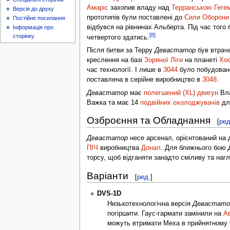
Амаріс
захопив владу над
Терранською Геге
Версія до друку
прототипів були поставлені до
Сили Оборони 
Постійне посилання
відбувся на рівнинах Альберта. Під час того
Інформація про
[8]
сторінку
четвертого здатись.
Після битви за Терру
Девастатор
був втрач
креслення на базі
Зоряної Ліги
на планеті
Хо
час технології. І лише в
3044
було побудова
поставлена в серійне виробництво в
3048
.
Девастатор
має
полегшений (XL) двигун
Вла
Важка та має 14
подвійних охолоджувачів
для
Озброєння та Обладнання
[
ред
Девастатор
несе арсенал, орієнтований на 
ПІЧ
виробництва
Донал
. Для ближнього бою
торсу, щоб відганяти занадто сміливу та нагл
Варіанти
[
ред.
]
DVS-1D
Низькотехнологічна версія
Девастато
погіршити. Гаус-гармати замінили на
А
можуть втримати Меха в прийнятному т