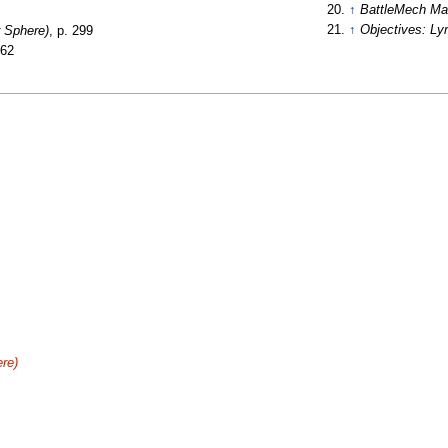
↑
BattleMech Ma
↑
Objectives: Lyr
r Sphere)
, p. 299
 62
re)