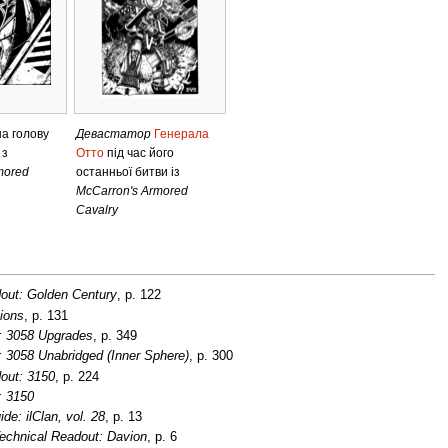
на голову
Девастатор
Генерала
 з
Отто
під час його
mored
останньої битви із
McCarron's Armored
Cavalry
out: Golden Century
, p. 122
ions
, p. 131
: 3058 Upgrades
, p. 349
 3058 Unabridged (Inner Sphere)
, p. 300
out: 3150
, p. 224
: 3150
de: ilClan, vol. 28
, p. 13
echnical Readout: Davion
, p. 6