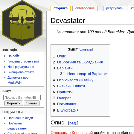
сторінка
обговорення
редагувати
іс
Devastator
Перейти
Перейти
Ця стаття про 100-тоний БатлМех. Для 
до
до
навігації
пошуку
Зміст
Навігаційне
навігація
меню
1
Опис
На сайт
Головна сторінка вікі
2
Озброєння та Обладнання
Нові редагування
3
Варіанти
Випадкова стаття
3.1
Нестандартні Варіанти
Допомога про
4
Особливості Дизайну
MediaWiki
5
Визначні Пілоти
пошук
6
Примітки
7
Галерея
8
Посилання
9
Бібліографія
інструменти
Посилання сюди
Опис
[
ред.
]
Пов'язані
редагування
Олександр Керенський
особисто розробив сп
Спеціальні сторінки