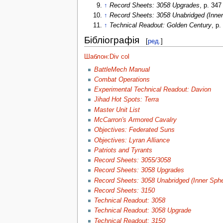
↑
Record Sheets: 3058 Upgrades
, p. 347
↑
Record Sheets: 3058 Unabridged (Inne
↑
Technical Readout: Golden Century
, p.
Бібліографія
[
ред.
]
Шаблон:Div col
BattleMech Manual
Combat Operations
Experimental Technical Readout: Davion
Jihad Hot Spots: Terra
Master Unit List
McCarron's Armored Cavalry
Objectives: Federated Suns
Objectives: Lyran Alliance
Patriots and Tyrants
Record Sheets: 3055/3058
Record Sheets: 3058 Upgrades
Record Sheets: 3058 Unabridged (Inner Sphe
Record Sheets: 3150
Technical Readout: 3058
Technical Readout: 3058 Upgrade
Technical Readout: 3150