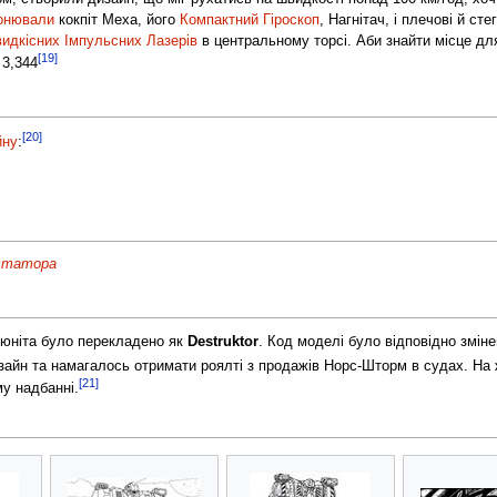
онювали
кокпіт Меха, його
Компактний Гіроскоп
, Нагнітач, і плечові й с
идкісних Імпульсних Лазерів
в центральному торсі. Аби знайти місце д
[19]
 3,344
[20]
йну
:
астатора
 юніта було перекладено як
Destruktor
. Код моделі було відповідно змін
айн та намагалось отримати роялті з продажів Норс-Шторм в судах. На 
[21]
у надбанні.