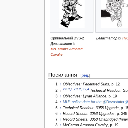
Оригінальний DVS-2
Девастатор
із
TRO
Девастатор
із
McCarron's Armored
Cavalry
Посилання
[
ред.
]
↑
Objectives: Federated Suns
, p. 12
2,0
2,1
2,2
2,3
2,4
↑
Technical Readout: S
↑
Objectives: Lyran Alliance
, p. 19
↑
MUL online date for the
Devastator
↑
Technical Readout: 3058 Upgrade
, p. 
↑
Record Sheets: 3058 Upgrades
, p. 348
↑
Record Sheets: 3058 Unabridged (Inne
↑
McCarron Armored Cavalry
, p. 19