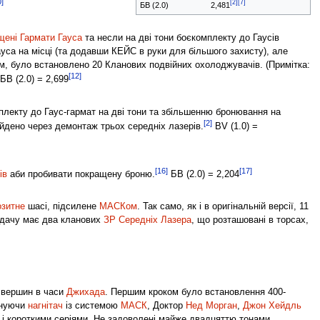
0]
[2]
[7]
БВ (2.0)
2,481
щені Гармати Гауса
та несли на дві тони боєкомплекту до Гаусів
са на місці (та додавши КЕЙС в руки для більшого захисту), але
ом, було встановлено 20 Кланових подвійних охолоджувачів. (Примітка:
[12]
БВ (2.0) = 2,699
лекту до Гаус-гармат на дві тони та збільшенню бронювання на
[2]
найдено через демонтаж трьох середніх лазерів.
BV (1.0) =
[16]
[17]
ів
аби пробивати покращену броню.
БВ (2.0) = 2,204
зитне
шасі, підсилене
МАСКом
. Так само, як і в оригінальній версії, 11
одачу має два кланових
ЗР Середніх Лазера
, що розташовані в торсах,
 вершин в часи
Джихада
. Першим кроком було встановлення 400-
інуючи
нагнітач
із системою
МАСК
, Доктор
Нед Морган
,
Джон Хейдль
ч і короткими серіями. Не задоволені майже двадцяттю тонами