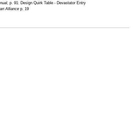
nual
, p. 91: Design Quirk Table - Devastator Entry
an Alliance
p. 19