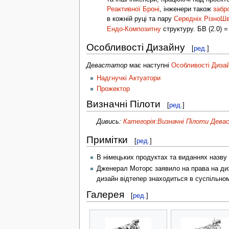
Реактивної Броні
, інженери також
забр
в кожній руці та пару
Середніх РізноШв
Ендо-Композитну
структуру. БВ (2.0) =
Особливості Дизайну
[
ред.
]
Девастатор
має наступні
Особливості Диза
Надгнучкі Актуатори
Прожектор
Визначні Пілоти
[
ред.
]
Дивись:
Категорія:Визначні Пілоти Дев
Примітки
[
ред.
]
В німецьких продуктах та виданнях назву
Дженерал Моторс заявило на права на диз
дизайн відтепер знаходиться в суспільном
Галерея
[
ред.
]