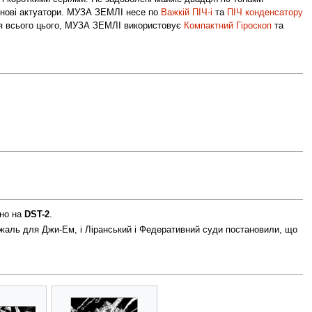
тегнові актуатори. МУЗА ЗЕМЛІ несе по
Важкій ПІЧ-і
та
ПІЧ конденсатору
ля всього цього, МУЗА ЗЕМЛІ використовує
Компактний Гіроскоп
та
ено на
DST-2
.
жаль для Джи-Ем, і Ліранський і Федеративний суди постановили, що