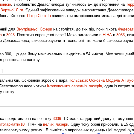
монією
, виробництво
Девастаторів
зупинилось аж до вторгнення на
Тер
Зоряної Ліги
. Єдиний зафіксований випадок використання
Девастатора
 бою лейтенант
Пітер Сент Ів
знищив три амарісовських меха за дві хвил
ений для
Внутрішньої Сфери
на століття, до тих пір, поки піхота
Федерат
ф
в
3023
. Прототип спрощеної версії Меха виготовили в
НІНА
в
3033
, ви
но
Девастатора
, використовуючи ті технології, які мали б використовува
р 300, що дає йому максимальну швидкість в 54 км/год. Мех захищений
 розсіювання нагріву.
.
]
дальній бій. Основною зброєю є пара
Польських Основна Модель А
Гаус
Девастатор
несе чотири
Інтековських
середніх лазерів
, один із котрих 
у піхоту.
ра
представлена на початку
3036
. 1D має стандартний двигун, тому інш
втогармати/10
і ПІЧ-і на
великі лазери
. Одну тону броні прибрали, а 15 
емпературному режимі. Більшість з вироблених одиниць цієї моделі були