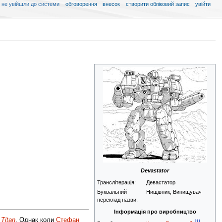
 не увійшли до системи
обговорення
внесок
створити обліковий запис
увійти
Devastator
Транслітерація:
Девастатор
Буквальний
Нищівник, Винищувач
переклад назви:
Інформація про виробництво
у
Titan
. Однак коли
Стефан
[1]