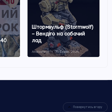
Штормвульф (Stormwolf)
– Вендіго на собачий
 40
лад
Ansicstect
15 Січня, 2025
Повернутись вгору