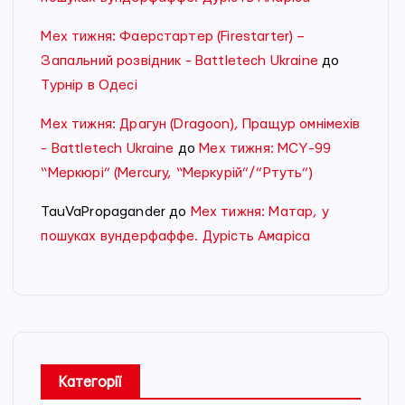
Мех тижня: Фаерстартер (Firestarter) –
Запальний розвідник - Battletech Ukraine
до
Турнір в Одесі
Мех тижня: Драгун (Dragoon), Пращур омнімехів
- Battletech Ukraine
до
Мех тижня: MCY-99
“Меркюрі” (Mercury, “Меркурій”/”Ртуть”)
TauVaPropagander
до
Мех тижня: Матар, у
пошуках вундерфаффе. Дурість Амаріса
Категорії