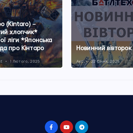
о (Kintaro) –
ий хлопчик*
ої ліги *Японська
да про Кінтаро
Новинний вівторок
ct
1 Лютого, 2025
Акс
22 Січня, 2025