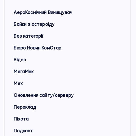
АероКосмічний Винищувач
Байки з астероіду
Без категорії
Бюро Новин КомСтар
Відео
МегаМек
Мех
Оновлення сайту/серверу
Переклад
Піхота
Подкаст