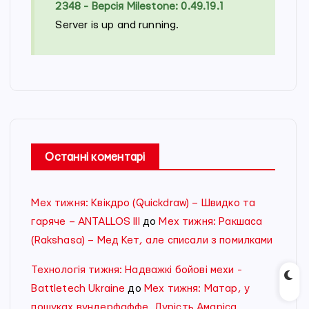
2348 - Версія Milestone: 0.49.19.1
Server is up and running.
Останні коментарі
Мех тижня: Квікдро (Quickdraw) – Швидко та
гаряче – ANTALLOS III
до
Мех тижня: Ракшаса
(Rakshasa) – Мед Кет, але списали з помилками
Технологія тижня: Надважкі бойові мехи -
Battletech Ukraine
до
Мех тижня: Матар, у
пошуках вундерфаффе. Дурість Амаріса