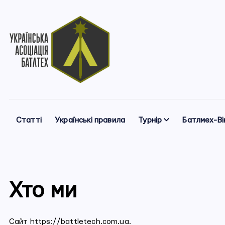
П
е
р
е
й
т
и
Українська Асоціація Батлтех
д
о
Статті
Українські правила
Турнір
Батлмех-Вік
в
м
і
с
т
Хто ми
у
Сайт https://battletech.com.ua.