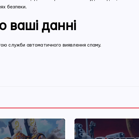
лях безпеки.
о ваші данні
огою служби автоматичного виявлення спаму.