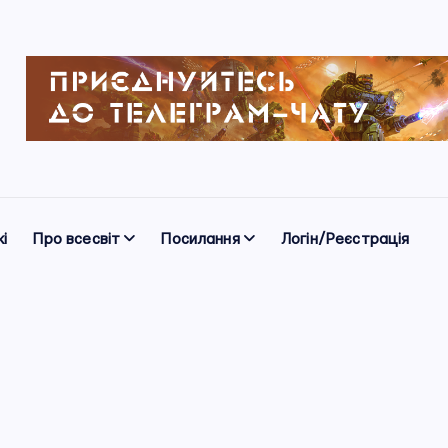
і
Про всесвіт
Посилання
Логін/Реєстрація