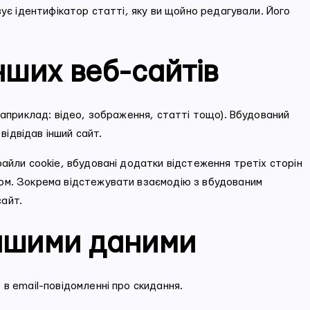
зує ідентифікатор статті, яку ви щойно редагували. Його
нших веб-сайтів
наприклад: відео, зображення, статті тощо). Вбудований
відвідав інший сайт.
айли cookie, вбудовані додатки відстеження третіх сторін
ом. Зокрема відстежувати взаємодію з вбудованим
сайт.
вашими даними
в email-повідомленні про скидання.