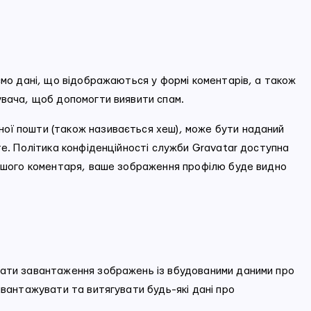
ємо дані, що відображаються у формі коментарів, а також
увача, щоб допомогти виявити спам.
ої пошти (також називається хеш), може бути наданий
те. Політика конфіденційності служби Gravatar доступна
вашого коментаря, ваше зображення профілю буде видно
кати завантаження зображень із вбудованими даними про
авантажувати та витягувати будь-які дані про