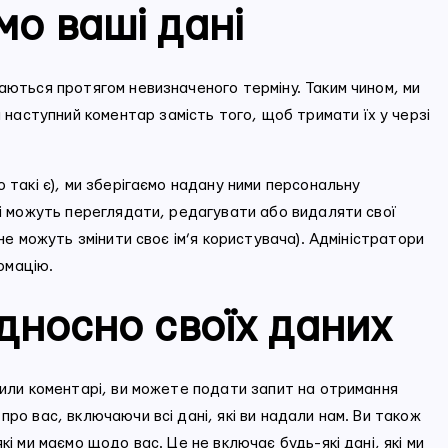
мо ваші дані
аються протягом невизначеного терміну. Таким чином, ми
аступний коментар замість того, щоб тримати їх у черзі
 такі є), ми зберігаємо надану ними персональну
чі можуть переглядати, редагувати або видаляти свої
 не можуть змінити своє ім’я користувача). Адміністратори
рмацію.
ідносно своїх даних
шили коментарі, ви можете подати запит на отримання
ро вас, включаючи всі дані, які ви надали нам. Ви також
кі ми маємо щодо вас. Це не включає будь-які дані, які ми