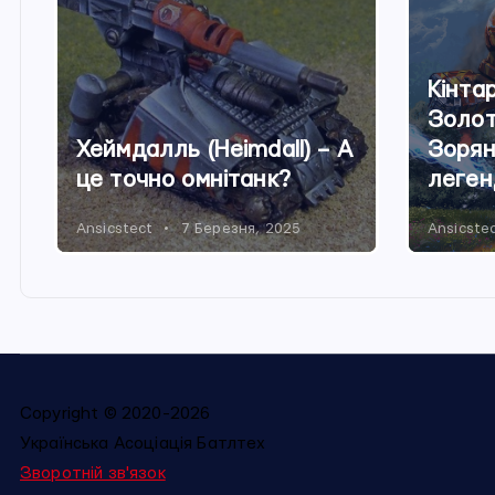
Кінтар
Золот
Хеймдалль (Heimdall) – А
Зорян
це точно омнітанк?
леген
Ansicstect
7 Березня, 2025
Ansicste
Copyright © 2020-2026
Українська Асоціація Батлтех
Зворотній зв'язок