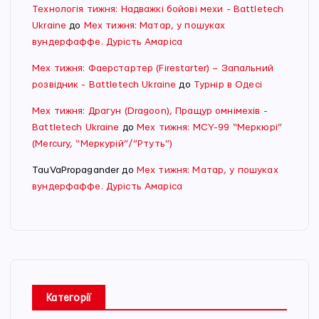
Технологія тижня: Надважкі бойові мехи - Battletech
Ukraine
до
Мех тижня: Матар, у пошуках
вундерфаффе. Дурість Амаріса
Мех тижня: Фаерстартер (Firestarter) – Запальний
розвідник - Battletech Ukraine
до
Турнір в Одесі
Мех тижня: Драгун (Dragoon), Пращур омнімехів -
Battletech Ukraine
до
Мех тижня: MCY-99 “Меркюрі”
(Mercury, “Меркурій”/”Ртуть”)
TauVaPropagander
до
Мех тижня: Матар, у пошуках
вундерфаффе. Дурість Амаріса
Категорії