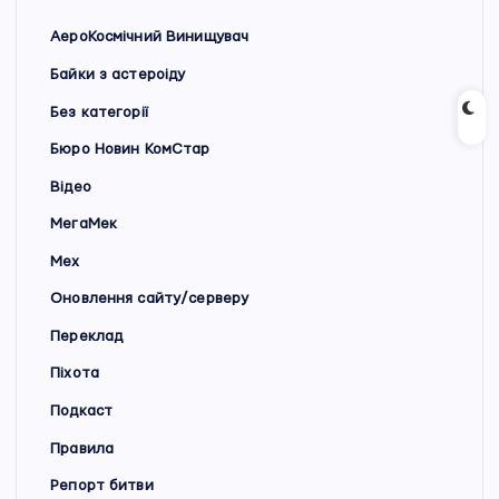
АероКосмічний Винищувач
Байки з астероіду
Без категорії
Бюро Новин КомСтар
Відео
МегаМек
Мех
Оновлення сайту/серверу
Переклад
Піхота
Подкаст
Правила
Репорт битви