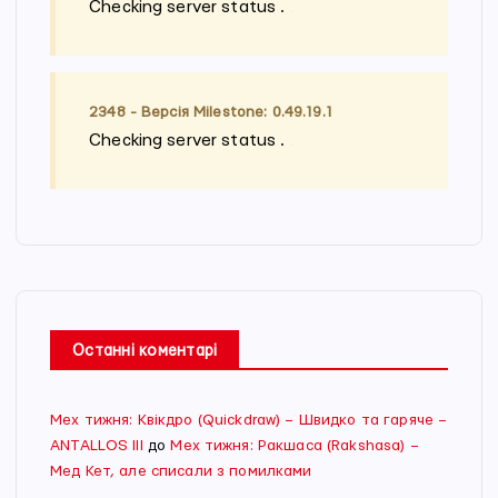
Checking server status
.
.
.
2348 - Версія Milestone: 0.49.19.1
Checking server status
.
.
.
Останні коментарі
Мех тижня: Квікдро (Quickdraw) – Швидко та гаряче –
ANTALLOS III
до
Мех тижня: Ракшаса (Rakshasa) –
Мед Кет, але списали з помилками