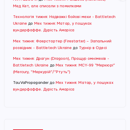
Мед Кет, але списали з помилками
Технологія тижня: Надважкі бойові мехи - Battletech
Ukraine
до
Мех тижня: Матар, у пошуках
вундерфаффе. Дурість Амаріса
Мех тижня: Фаерстартер (Firestarter) – Запальний
розвідник - Battletech Ukraine
до
Турнір в Одесі
Мех тижня: Драгун (Dragoon), Пращур омнімехів -
Battletech Ukraine
до
Мех тижня: MCY-99 “Меркюрі”
(Mercury, “Меркурій”/”Ртуть”)
TauVaPropagander
до
Мех тижня: Матар, у пошуках
вундерфаффе. Дурість Амаріса