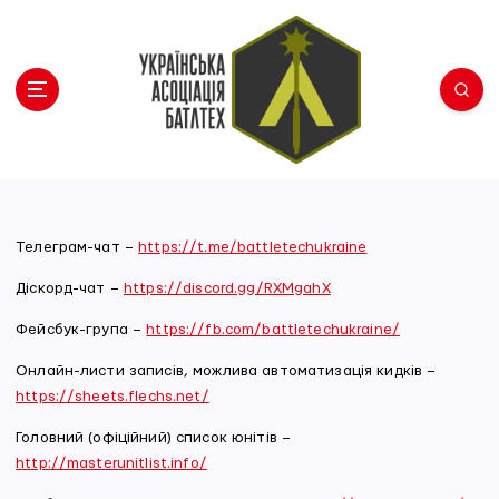
П
е
р
е
й
т
и
Українська Асоціація Батлтех
д
о
в
Телеграм-чат –
https://t.me/battletechukraine
м
Діскорд-чат –
https://discord.gg/RXMgahX
і
с
Фейсбук-група –
https://fb.com/battletechukraine/
т
у
Онлайн-листи записів, можлива автоматизація кидків –
https://sheets.flechs.net/
Головний (офіційний) список юнітів –
http://masterunitlist.info/