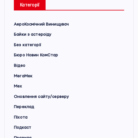
Категорії
АероКосмічний Винищувач
Байки з астероіду
Без категорії
Бюро Новин КомСтар
Відео
МегаМек
Мех
Оновлення сайту/серверу
Переклад
Піхота
Подкаст
Правила