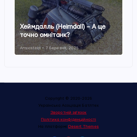
Хеймдалль (Heimdall) – А це
точно омнітанк?
Ansicstect
7 Березня, 2025
Copyright © 2020-2026
Українська Асоціація Батлтех
Зворотній зв'язок
Політика конфіденційності
На платформі
Desert Themes