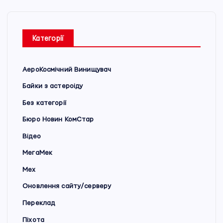
Категорії
АероКосмічний Винищувач
Байки з астероіду
Без категорії
Бюро Новин КомСтар
Відео
МегаМек
Мех
Оновлення сайту/серверу
Переклад
Піхота