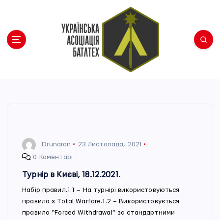
П
е
р
е
й
т
и
Українська Асоціація Батлтех
д
о
в
м
і
с
Drunaran
23 Листопада, 2021
т
0 Коментарі
у
Турнір в Києві, 18.12.2021.
Набір правил.1.1 – На турнірі використовуються
правила з Total Warfare.1.2 – Використовується
правило “Forced Withdrawal” за стандартними