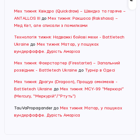
Мех тижня: Квікдро (Quickdraw) – Швидко та гаряче –
ANTALLOS III
до
Мех тижня: Ракшаса (Rakshasa) –
Мед Кет, але списали з помилками
Технологія тижня: Надважкі бойові мехи - Battletech
Ukraine
до
Мех тижня: Матар, у пошуках
вундерфаффе. Дурість Амаріса
Мех тижня: Фаерстартер (Firestarter) – Запальний
розвідник - Battletech Ukraine
до
Турнір в Одесі
Мех тижня: Драгун (Dragoon), Пращур омнімехів -
Battletech Ukraine
до
Мех тижня: MCY-99 “Меркюрі”
(Mercury, “Меркурій”/”Ртуть”)
TauVaPropagander
до
Мех тижня: Матар, у пошуках
вундерфаффе. Дурість Амаріса