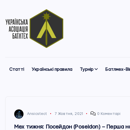
П
е
р
е
й
т
и
Українська Асоціація Батлтех
д
о
Статті
Українські правила
Турнір
Батлмех-Вік
в
м
і
с
т
у
Ansicstect
7 Жовтня, 2021
0 Коментарі
Мех тижня: Посейдон (Poseidon) – Перша 