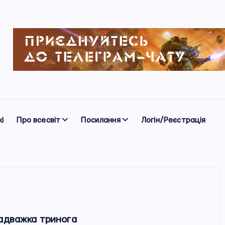
і
Про всесвіт
Посилання
Логін/Реєстрація
надважка тринога