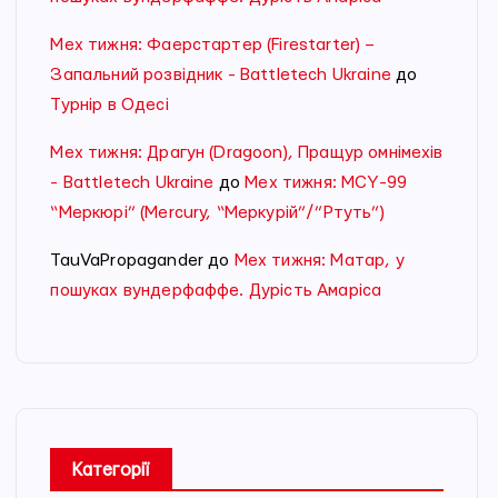
Мех тижня: Фаерстартер (Firestarter) –
Запальний розвідник - Battletech Ukraine
до
Турнір в Одесі
Мех тижня: Драгун (Dragoon), Пращур омнімехів
- Battletech Ukraine
до
Мех тижня: MCY-99
“Меркюрі” (Mercury, “Меркурій”/”Ртуть”)
TauVaPropagander
до
Мех тижня: Матар, у
пошуках вундерфаффе. Дурість Амаріса
Категорії