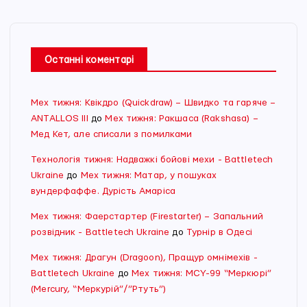
Останні коментарі
Мех тижня: Квікдро (Quickdraw) – Швидко та гаряче –
ANTALLOS III
до
Мех тижня: Ракшаса (Rakshasa) –
Мед Кет, але списали з помилками
Технологія тижня: Надважкі бойові мехи - Battletech
Ukraine
до
Мех тижня: Матар, у пошуках
вундерфаффе. Дурість Амаріса
Мех тижня: Фаерстартер (Firestarter) – Запальний
розвідник - Battletech Ukraine
до
Турнір в Одесі
Мех тижня: Драгун (Dragoon), Пращур омнімехів -
Battletech Ukraine
до
Мех тижня: MCY-99 “Меркюрі”
(Mercury, “Меркурій”/”Ртуть”)