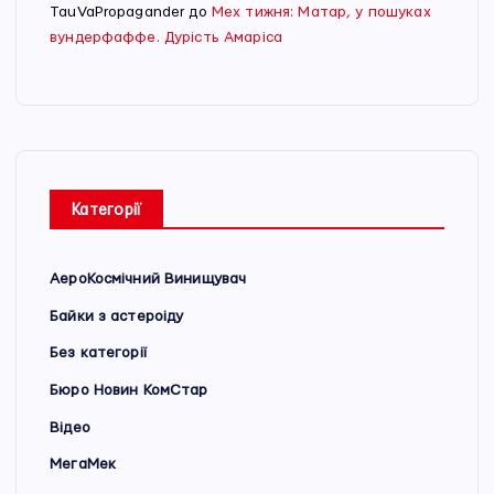
TauVaPropagander
до
Мех тижня: Матар, у пошуках
вундерфаффе. Дурість Амаріса
Категорії
АероКосмічний Винищувач
Байки з астероіду
Без категорії
Бюро Новин КомСтар
Відео
МегаМек