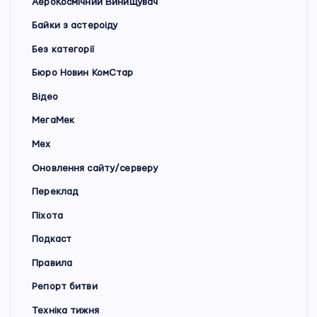
АероКосмічний Винищувач
Байки з астероіду
Без категорії
Бюро Новин КомСтар
Відео
МегаМек
Мех
Оновлення сайту/серверу
Переклад
Піхота
Подкаст
Правила
Репорт битви
Техніка тижня