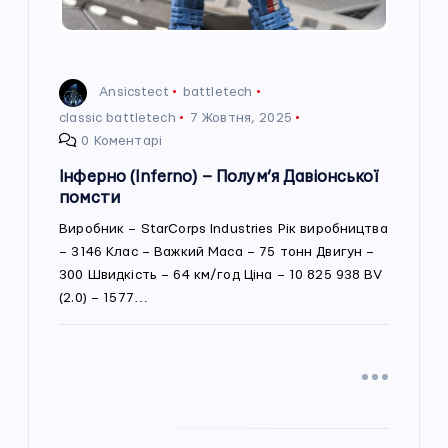
п
и
Ansicstect
battletech
с
classic battletech
7 Жовтня, 2025
0 Коментарі
і
Інферно (Inferno) – Полум’я Давіонської
помсти
в
Виробник – StarCorps Industries Рік виробництва
– 3146 Клас – Важкий Маса – 75 тонн Двигун –
300 Швидкість – 64 км/год Ціна – 10 825 938 BV
(2.0) – 1577…