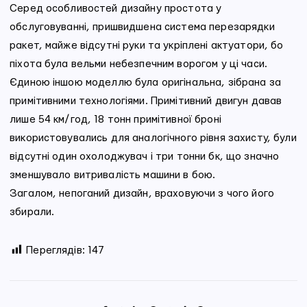
Серед особливостей дизайну простота у
обслуговуванні, пришвидшена система перезарядки
ракет, майже відсутні руки та укріплені актуатори, бо
піхота була вельми небезпечним ворогом у ці часи.
Єдиною іншою моделлю була оригінальна, зібрана за
примітивними технологіями. Примітивний двигун давав
лише 54 км/год, 18 тонн примітивної броні
використовувались для аналогічного рівня захисту, були
відсутні один охолоджувач і три тонни бк, що значно
зменшувало витривалість машини в бою.
Загалом, непоганий дизайн, враховуючи з чого його
збирали.
Переглядів:
147