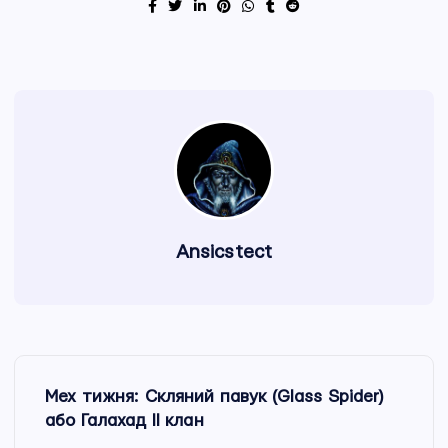
Ansicstect
Н
Мех тижня: Скляний павук (Glass Spider)
а
або Галахад ІІ клан