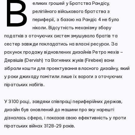
В
еликих грошей у Братства Рандісу,
релігійного військового братства з
периферії, з базою на Рандіс 4 не було
ніколи. Відсутність механізму збору
податків з оточуючих систем змушувало братів та
сестер завжди покладатись на власні ресурси. За
рахунок продажу відновлених дизайнів Ретро мехів –
Дервішів (Dervish) та Вогняних жуків (Firebee) вони
зібрали кошти для проектування власного дизайну, який
у роки джихаду помітили лише їх вороги з оточуючих
піратських набігів.
У 3100 році, завдяки співпраці периферійних держав,
дизайн був оновлений до машини про яку нарешті
дізналась сфера, і показав свою ефективність у проти
піратських війнах 3128-29 років.