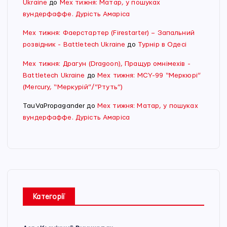
Ukraine
до
Мех тижня: Матар, у пошуках
вундерфаффе. Дурість Амаріса
Мех тижня: Фаерстартер (Firestarter) – Запальний
розвідник - Battletech Ukraine
до
Турнір в Одесі
Мех тижня: Драгун (Dragoon), Пращур омнімехів -
Battletech Ukraine
до
Мех тижня: MCY-99 “Меркюрі”
(Mercury, “Меркурій”/”Ртуть”)
TauVaPropagander
до
Мех тижня: Матар, у пошуках
вундерфаффе. Дурість Амаріса
Категорії