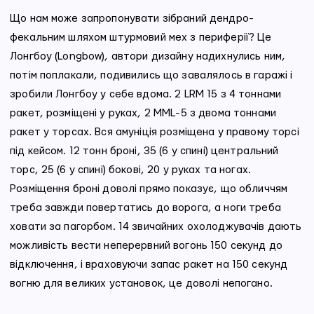
Що нам може запропонувати зібраний дендро-
фекальним шляхом штурмовий мех з периферії? Це
Лонгбоу (Longbow), автори дизайну надихнулись ним,
потім поплакали, подивились що завалялось в гаражі і
зробили Лонгбоу у себе вдома. 2 LRM 15 з 4 тоннами
ракет, розміщені у руках, 2 MML-5 з двома тоннами
ракет у торсах. Вся амуніція розміщена у правому торсі
під кейсом. 12 тонн броні, 35 (6 у спині) центральний
торс, 25 (6 у спині) бокові, 20 у руках та ногах.
Розміщення броні доволі прямо показує, що обличчям
треба завжди повертатись до ворога, а ноги треба
ховати за пагорбом. 14 звичайних охолоджувачів дають
можливість вести неперервний вогонь 150 секунд до
відключення, і враховуючи запас ракет на 150 секунд
вогню для великих установок, це доволі непогано.