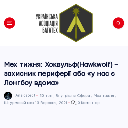
П
е
р
е
й
т
и
Українська Асоціація Батлтех
д
о
в
Мех тижня: Хоквульф(Hawkwolf) –
м
захисник периферії або «у нас є
і
Лонгбоу вдома»
с
т
у
Ansicstect
80 тон
,
Внутрішня Сфера
,
Мех тижня
,
Штурмовий мех
13 Вересня, 2021
0 Коментарі