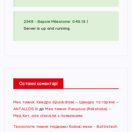
2348 - Версія Milestone: 0.49.19.1
Server is up and running.
Останні коментарі
Мех тижня: Квікдро (Quickdraw) – Швидко та гаряче –
ANTALLOS III
до
Мех тижня: Ракшаса (Rakshasa) –
Мед Кет, але списали з помилками
Технологія тижня: Надважкі бойові мехи - Battletech