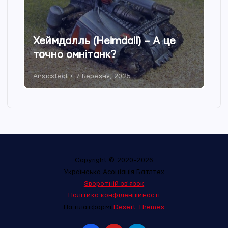
Хеймдалль (Heimdall) – А це
точно омнітанк?
Ansicstect
7 Березня, 2025
Copyright © 2020-2026
Українська Асоціація Батлтех
Зворотній зв'язок
Політика конфіденційності
На платформі
Desert Themes