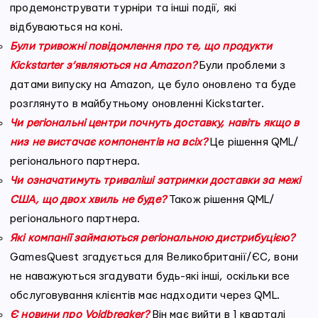
продемонструвати турніри та інші події, які
відбуваються на коні.
Були тривожні повідомлення про те, що продукти
Kickstarter з’являються на Amazon?
Були проблеми з
датами випуску на Amazon, це було оновлено та буде
розглянуто в майбутньому оновленні Kickstarter.
Чи регіональні центри почнуть доставку, навіть якщо в
низ не вистачає компонентів на всіх?
Це рішення QML/
регіонального партнера.
Чи означатимуть триваліші затримки доставки за межі
США, що двох хвиль не буде?
Також рішення QML/
регіонального партнера.
Які компанії займаються регіональною дистрибуцією?
GamesQuest згадується для Великобританії/ЄС, вони
не наважуються згадувати будь-які інші, оскільки все
обслуговування клієнтів має надходити через QML.
Є новини про Voidbreaker?
Він має вийти в 1 кварталі