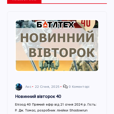
і
г
а
ц
і
я
з
Акс
22 Січня, 2025
0 Коментарі
а
Новинний вівторок 40
п
Епізод 40 Прямий ефір від 21 січня 2024 р. Гість:
Р. Дж. Томас, розробник лінійки Shadowrun