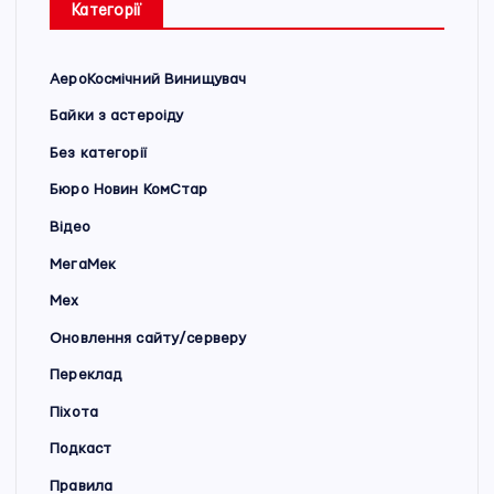
Категорії
АероКосмічний Винищувач
Байки з астероіду
Без категорії
Бюро Новин КомСтар
Відео
МегаМек
Мех
Оновлення сайту/серверу
Переклад
Піхота
Подкаст
Правила