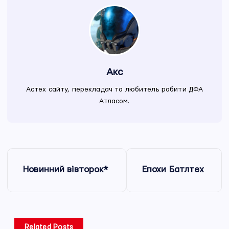
Акс
Астех сайту, перекладач та любитель робити ДФА
Атласом.
Н
Новинний вівторок*
Епохи Батлтех
а
в
Related Posts