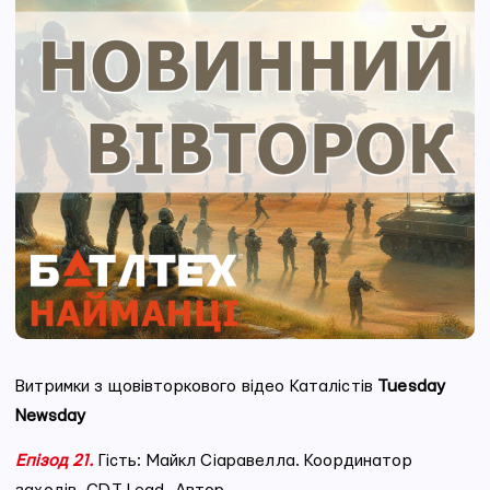
Витримки з щовівторкового відео Каталістів
Tuesday
Newsday
Епізод 21.
Гість: Майкл Сіаравелла. Координатор