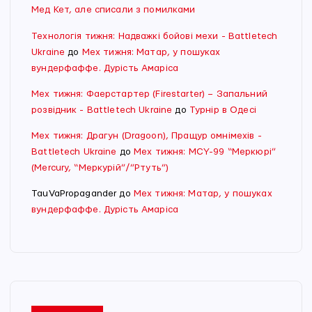
Мед Кет, але списали з помилками
Технологія тижня: Надважкі бойові мехи - Battletech
Ukraine
до
Мех тижня: Матар, у пошуках
вундерфаффе. Дурість Амаріса
Мех тижня: Фаерстартер (Firestarter) – Запальний
розвідник - Battletech Ukraine
до
Турнір в Одесі
Мех тижня: Драгун (Dragoon), Пращур омнімехів -
Battletech Ukraine
до
Мех тижня: MCY-99 “Меркюрі”
(Mercury, “Меркурій”/”Ртуть”)
TauVaPropagander
до
Мех тижня: Матар, у пошуках
вундерфаффе. Дурість Амаріса