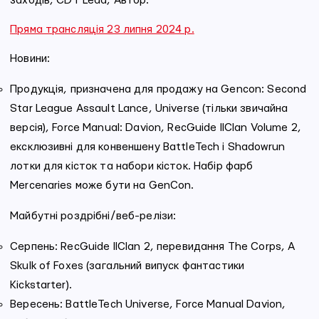
заходів, CDT Lead, Автор.
Пряма трансляція 23 липня 2024 р.
Новини:
Продукція, призначена для продажу на Gencon: Second
Star League Assault Lance, Universe (тільки звичайна
версія), Force Manual: Davion, RecGuide IlClan Volume 2,
ексклюзивні для конвеншену BattleTech і Shadowrun
лотки для кісток та набори кісток. Набір фарб
Mercenaries може бути на GenCon.
Майбутні роздрібні/веб-релізи:
Серпень: RecGuide IlClan 2, перевидання The Corps, A
Skulk of Foxes (загальний випуск фантастики
Kickstarter).
Вересень: BattleTech Universe, Force Manual Davion,