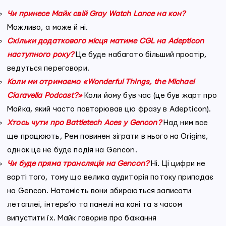
Чи принесе Майк свій Gray Watch Lance на кон?
Можливо, а може й ні.
Скільки додаткового місця матиме CGL на Adepticon
наступного року?
Це буде набагато більший простір,
ведуться переговори.
Коли ми отримаємо «Wonderful Things, the Michael
Ciaravella Podcast?»
Коли йому був час (це був жарт про
Майка, який часто повторював цю фразу в Adepticon).
Хтось чути про Battletech Aces у Gencon?
Над ним все
ще працюють, Рем повинен зіграти в нього на Origins,
однак це не буде подія на Gencon.
Чи буде пряма трансляція на Gencon?
Ні. Ці цифри не
варті того, тому що велика аудиторія потоку припадає
на Gencon. Натомість вони збираються записати
летсплеі, інтерв’ю та панелі на коні та з часом
випустити їх. Майк говорив про бажання