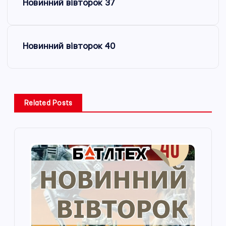
Новинний вівторок 37
а
в
Новинний вівторок 40
і
г
Related Posts
а
ц
і
я
з