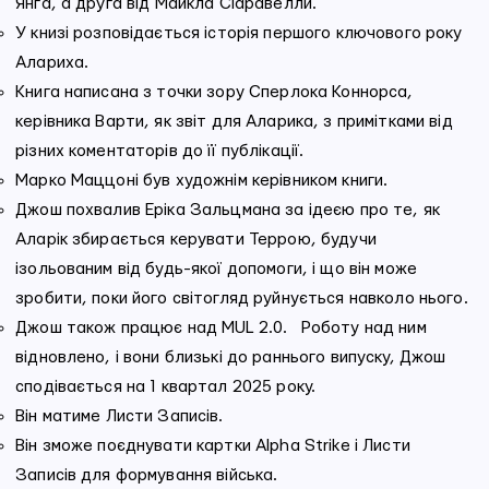
Янга, а друга від Майкла Сіаравелли.
У книзі розповідається історія першого ключового року
Алариха.
Книга написана з точки зору Сперлока Коннорса,
керівника Варти, як звіт для Аларика, з примітками від
різних коментаторів до її публікації.
Марко Маццоні був художнім керівником книги.
Джош похвалив Еріка Зальцмана за ідеєю про те, як
Аларік збирається керувати Террою, будучи
ізольованим від будь-якої допомоги, і що він може
зробити, поки його світогляд руйнується навколо нього.
Джош також працює над MUL 2.0. Роботу над ним
відновлено, і вони близькі до раннього випуску, Джош
сподівається на 1 квартал 2025 року.
Він матиме Листи Записів.
Він зможе поєднувати картки Alpha Strike і Листи
Записів для формування війська.