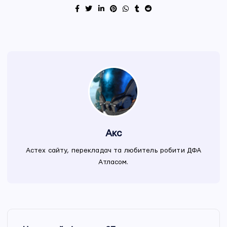
Акс
Астех сайту, перекладач та любитель робити ДФА
Атласом.
Н