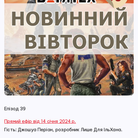
Епізод 39
Прямий ефір від 14 січня 2024 р.
Гість: Джошуа Періан, розробник Лише Для ІльХана.