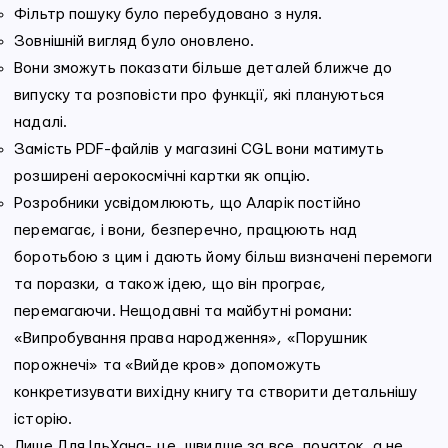
Фільтр пошуку було перебудовано з нуля.
Зовнішній вигляд було оновлено.
Вони зможуть показати більше деталей ближче до
випуску та розповісти про функції, які плануються
надалі.
Замість PDF-файлів у магазині CGL вони матимуть
розширені аерокосмічні картки як опцію.
Розробники усвідомлюють, що Аларік постійно
перемагає, і вони, безперечно, працюють над
боротьбою з цим і дають йому більш визначені перемоги
та поразки, а також ідею, що він програє,
перемагаючи. Нещодавні та майбутні романи:
«Випробування права народження», «Порушник
порожнечі» та «Вийде кров» допоможуть
конкретизувати вихідну книгу та створити детальнішу
історію.
Лише Для ІльХана- це, швидше за все, початок, а не