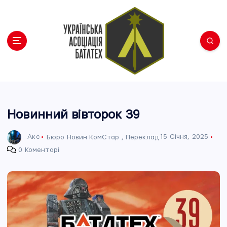
П
е
р
е
й
т
и
Українська Асоціація Батлтех
д
о
в
Новинний вівторок 39
м
і
Акс
Бюро Новин КомСтар
,
Переклад
15 Січня, 2025
с
0 Коментарі
т
у