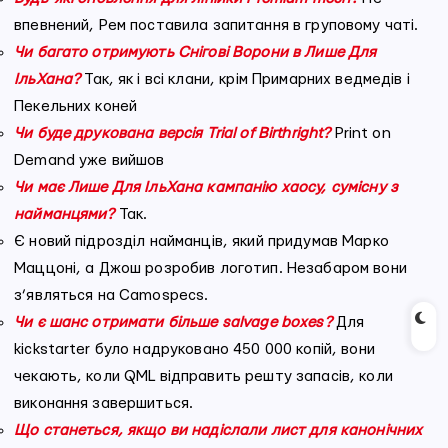
впевнений, Рем поставила запитання в груповому чаті.
Чи багато отримують Снігові Ворони в Лише Для
ІльХана?
Так, як і всі клани, крім Примарних ведмедів і
Пекельних коней
Чи буде друкована версія Trial of Birthright?
Print on
Demand уже вийшов
Чи має Лише Для ІльХана кампанію хаосу, сумісну з
найманцями?
Так.
Є новий підрозділ найманців, який придумав Марко
Маццоні, а Джош розробив логотип. Незабаром вони
з’являться на Camospecs.
Чи є шанс отримати більше salvage boxes?
Для
kickstarter було надруковано 450 000 копій, вони
чекають, коли QML відправить решту запасів, коли
виконання завершиться.
Що станеться, якщо ви надіслали лист для канонічних