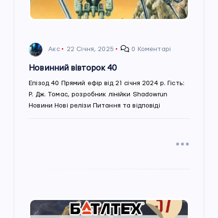
а
п
Акс
22 Січня, 2025
0 Коментарі
и
Новинний вівторок 40
с
Епізод 40 Прямий ефір від 21 січня 2024 р. Гість:
Р. Дж. Томас, розробник лінійки Shadowrun
і
Новини Нові релізи Питання та відповіді
в