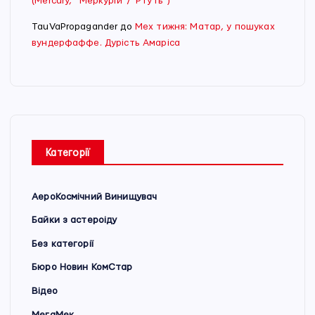
(Mercury, “Меркурій”/”Ртуть”)
TauVaPropagander
до
Мех тижня: Матар, у пошуках
вундерфаффе. Дурість Амаріса
Категорії
АероКосмічний Винищувач
Байки з астероіду
Без категорії
Бюро Новин КомСтар
Відео
МегаМек