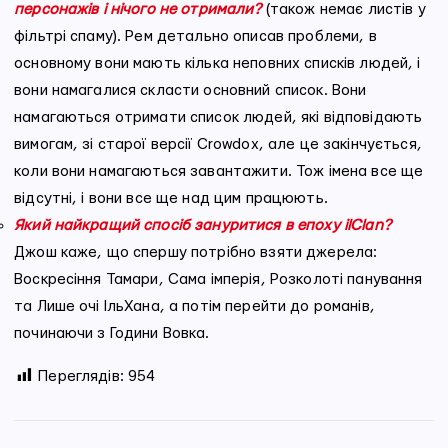
персонажів і нічого не отримали?
(також немає листів у
фільтрі спаму). Рем детально описав проблеми, в
основному вони мають кілька неповних списків людей, і
вони намагалися скласти основний список. Вони
намагаються отримати список людей, які відповідають
вимогам, зі старої версії Crowdox, але це закінчується,
коли вони намагаються завантажити. Тож імена все ще
відсутні, і вони все ще над цим працюють.
Який найкращий спосіб зануритися в епоху ilClan?
Джош каже, що спершу потрібно взяти джерела:
Воскресіння Тамари, Сама імперія, Розколоті панування
та Лише очі ІльХана, а потім перейти до романів,
починаючи з Години Вовка.
Переглядів:
954