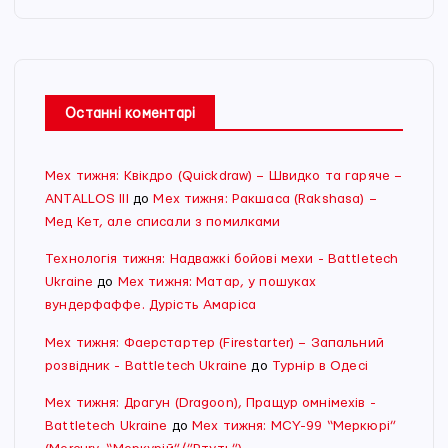
Останні коментарі
Мех тижня: Квікдро (Quickdraw) – Швидко та гаряче –
ANTALLOS III
до
Мех тижня: Ракшаса (Rakshasa) –
Мед Кет, але списали з помилками
Технологія тижня: Надважкі бойові мехи - Battletech
Ukraine
до
Мех тижня: Матар, у пошуках
вундерфаффе. Дурість Амаріса
Мех тижня: Фаерстартер (Firestarter) – Запальний
розвідник - Battletech Ukraine
до
Турнір в Одесі
Мех тижня: Драгун (Dragoon), Пращур омнімехів -
Battletech Ukraine
до
Мех тижня: MCY-99 “Меркюрі”