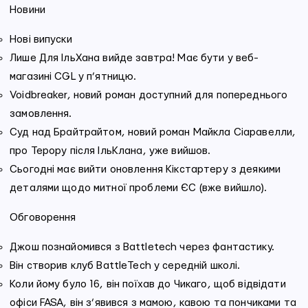
Новини
Нові випуски
Лише Для ІльХана вийде завтра! Має бути у веб-
магазині CGL у п’ятницю.
Voidbreaker, новий роман доступний для попереднього
замовлення.
Суд над Брайтрайтом, новий роман Майкла Сіаравелли,
про Терору після ІльКлана, уже вийшов.
Сьогодні має вийти оновлення Кікстартеру з деякими
деталями щодо митної проблеми ЄС (вже вийшло).
Обговорення
Джош познайомився з Battletech через фантастику.
Він створив клуб BattleTech у середній школі.
Коли йому було 16, він поїхав до Чикаго, щоб відвідати
офіси FASA, він з’явився з мамою, кавою та пончиками та