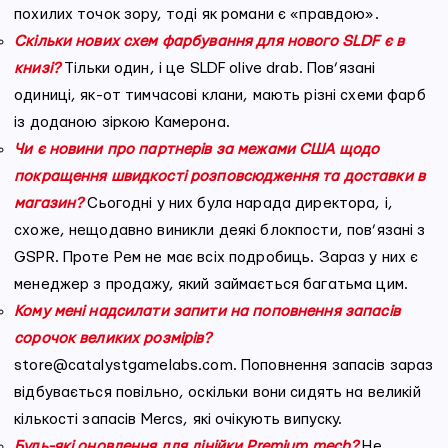
похилих точок зору, тоді як романи є «правдою».
Скільки нових схем фарбування для нового SLDF є в
книзі?
Тільки один, і це SLDF olive drab. Пов’язані
одиниці, як-от тимчасові клани, мають різні схеми фарб
із доданою зіркою Камерона.
Чи є новини про партнерів за межами США щодо
покращення швидкості розповсюдження та доставки в
магазин?
Сьогодні у них була нарада директора, і,
схоже, нещодавно виникли деякі блокпости, пов’язані з
GSPR. Проте Рем не має всіх подробиць. Зараз у них є
менеджер з продажу, який займається багатьма цим.
Кому мені надсилати запити на поповнення запасів
сорочок великих розмірів?
store@catalystgamelabs.com. Поповнення запасів зараз
відбувається повільно, оскільки вони сидять на великій
кількості запасів Mercs, які очікують випуску.
Будь-які оновлення для лінійки Premium mech?
Не