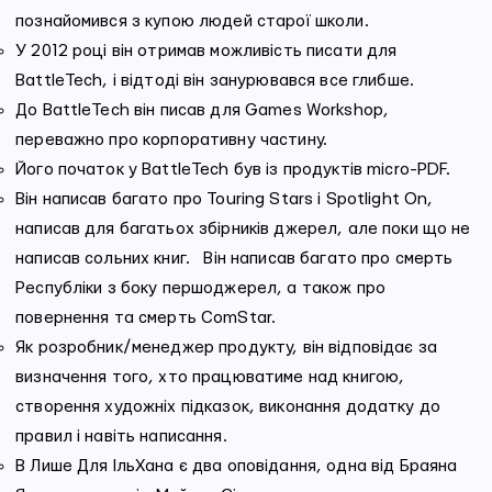
познайомився з купою людей старої школи.
У 2012 році він отримав можливість писати для
BattleTech, і відтоді він занурювався все глибше.
До BattleTech він писав для Games Workshop,
переважно про корпоративну частину.
Його початок у BattleTech був із продуктів micro-PDF.
Він написав багато про Touring Stars і Spotlight On,
написав для багатьох збірників джерел, але поки що не
написав сольних книг. Він написав багато про смерть
Республіки з боку першоджерел, а також про
повернення та смерть ComStar.
Як розробник/менеджер продукту, він відповідає за
визначення того, хто працюватиме над книгою,
створення художніх підказок, виконання додатку до
правил і навіть написання.
В Лише Для ІльХана є два оповідання, одна від Браяна