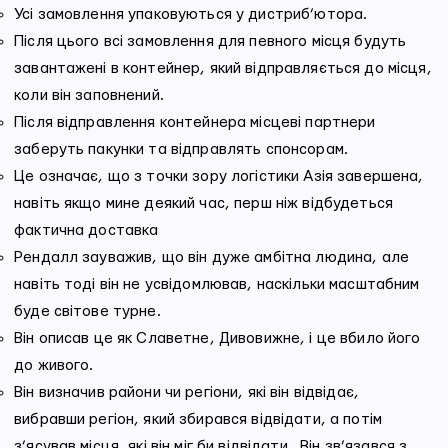
Усі замовлення упаковуються у дистриб’ютора.
Після цього всі замовлення для певного місця будуть
завантажені в контейнер, який відправляється до місця,
коли він заповнений.
Після відправлення контейнера місцеві партнери
заберуть пакунки та відправлять спонсорам.
Це означає, що з точки зору логістики Азія завершена,
навіть якщо мине деякий час, перш ніж відбудеться
фактична доставка
Рендалл зауважив, що він дуже амбітна людина, але
навіть тоді він не усвідомлював, наскільки масштабним
буде світове турне.
Він описав це як Славетне, Дивовижне, і це вбило його
до живого.
Він визначив райони чи регіони, які він відвідає,
вибравши регіон, який збирався відвідати, а потім
з’ясував місця, які він міг би відвідати. Він зв’язався з