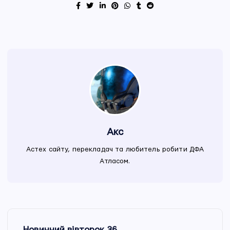
Акс
Астех сайту, перекладач та любитель робити ДФА
Атласом.
Н
Новинний вівторок 36