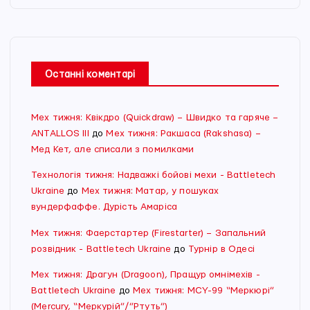
Останні коментарі
Мех тижня: Квікдро (Quickdraw) – Швидко та гаряче –
ANTALLOS III
до
Мех тижня: Ракшаса (Rakshasa) –
Мед Кет, але списали з помилками
Технологія тижня: Надважкі бойові мехи - Battletech
Ukraine
до
Мех тижня: Матар, у пошуках
вундерфаффе. Дурість Амаріса
Мех тижня: Фаерстартер (Firestarter) – Запальний
розвідник - Battletech Ukraine
до
Турнір в Одесі
Мех тижня: Драгун (Dragoon), Пращур омнімехів -
Battletech Ukraine
до
Мех тижня: MCY-99 “Меркюрі”
(Mercury, “Меркурій”/”Ртуть”)