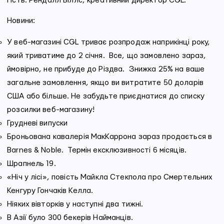
Гість: Рендалл Біллс, креативний директор CGL.
Новини:
У веб-магазині CGL триває розпродаж наприкінці року,
який триватиме до 2 січня. Все, що замовлено зараз,
ймовірно, не прибуде до Різдва. Знижка 25% на ваше
загальне замовлення, якщо ви витратите 50 доларів
США або більше. Не забудьте приєднатися до списку
розсилки веб-магазину!
Грудневі випуски
Броньована кавалерія МакКаррона зараз продається в
Barnes & Noble. Термін ексклюзивності 6 місяців.
Шрапнель 19.
«Ніч у лісі», повість Майкла Стекпола про Смертельних
Кенгуру Гончаків Келла.
Ніяких вівторків у наступні два тижні.
В Азії було 300 бекерів Найманців.