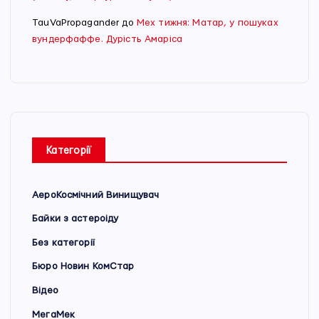
TauVaPropagander
до
Мех тижня: Матар, у пошуках
вундерфаффе. Дурість Амаріса
Категорії
АероКосмічний Винищувач
Байки з астероіду
Без категорії
Бюро Новин КомСтар
Відео
МегаМек