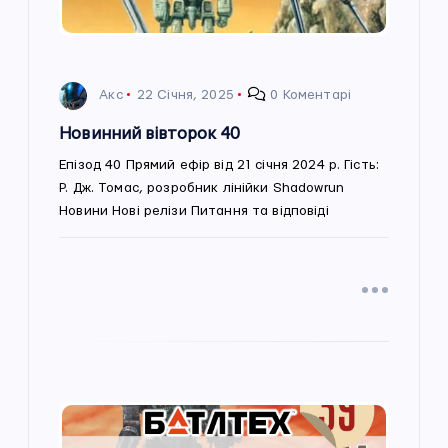
а
п
Акс
22 Січня, 2025
0 Коментарі
и
Новинний вівторок 40
с
Епізод 40 Прямий ефір від 21 січня 2024 р. Гість:
Р. Дж. Томас, розробник лінійки Shadowrun
і
Новини Нові релізи Питання та відповіді
в